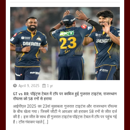
April 9, 2025
1 yr
GT vs RR: पॉइंट्स टेबल में टॉप पर काबिज हुई गुजरात टाइटंस, राजस्थान
रॉयल्स को 58 रनों से हराया
आईपीएल 2025 का 23वां मुकाबला गुजरात टाइटंस और राजस्थान रॉयल्स
के बीच खेला गया। जिसमें जीटी ने आरआर को हराकर 58 रनों से जीत दर्ज
की है। इस जीत के साथ ही गुजरात टाइटंस पॉइंट्स टेबल में टॉप पर पहुंच गई
है। टॉस गंवाकर पहले […]