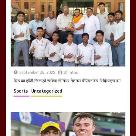
होलिका रखने पर लात मार कर होलिका को किया
तहस नहस,मोहल्ले वालों के साथ की गई गाली
गलोच ,कहा अगर रखी गई होली तो होगा खून
खराबा,
March 11, 2025
September 26, 2025
10 mths
मेरठ का हाॅकी खिलाड़ी साकिब सीनियर नेशनल चैंपियनशिप में दिखाएगा दम
Sports
Uncategorized