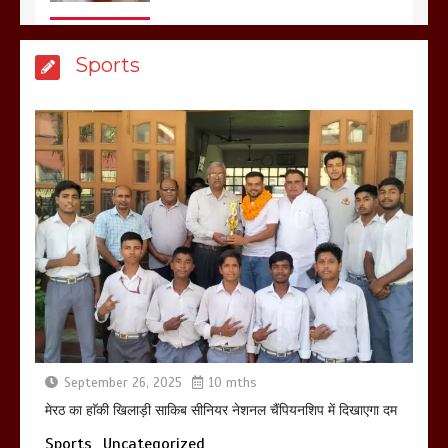
बिजली विभाग से परेशान होकर बागपत में एक संत
Sports
ने सरकार को दी आमरण अनशन की चेतावनी
March 8, 2025
मेरठ सुराजकुंड शमशान घाट में चिता से अस्थि
उठाकर खाते कुत्ते का वीडियो इंटरनेट पर जमकर
हो रहा वायरल
March 6, 2025
September 26, 2025
10 mths
होलिका रखने पर लात मार कर होलिका को किया
तहस नहस,मोहल्ले वालों के साथ की गई गाली
मेरठ का हाॅकी खिलाड़ी साकिब सीनियर नेशनल चैंपियनशिप में दिखाएगा दम
गलोच ,कहा अगर रखी गई होली तो होगा खून
Sports
Uncategorized
खराबा,