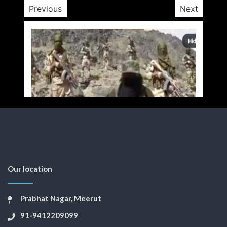
Previous
Next
Our location
Prabhat Nagar, Meerut
91-9412209099