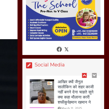
हो रहा वायरल
March 6, 2025
होलिका रखने पर लात मार
कर होलिका को किया तहस
नहस,मोहल्ले वालों के साथ
की गई गाली गलोच ,कहा
अगर रखी गई होली तो होगा
खून खराबा,
Social Media
March 11, 2025
आखिर क्यों जैनुल
सालीकिन को शहर काजी
नहीं बनने देना चाहते सुने
क्या कहा मौलाना कारी
शफीकुर्रहमान रहमान ने
March 11, 2025