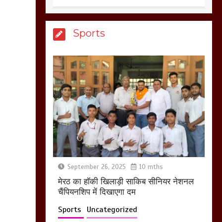
होलिका रखने पर लात मार
Sports
कर होलिका को किया तहस
नहस,मोहल्ले वालों के साथ
की गई गाली गलोच ,कहा
अगर रखी गई होली तो होगा
खून खराबा,
March 11, 2025
आखिर क्यों जैनुल
सालीकिन को शहर काजी
नहीं बनने देना चाहते सुने
क्या कहा मौलाना कारी
September 26, 2025
10 mths
शफीकुर्रहमान रहमान ने
मेरठ का हाॅकी खिलाड़ी साकिब सीनियर नेशनल
March 11, 2025
चैंपियनशिप में दिखाएगा दम
Sports
Uncategorized