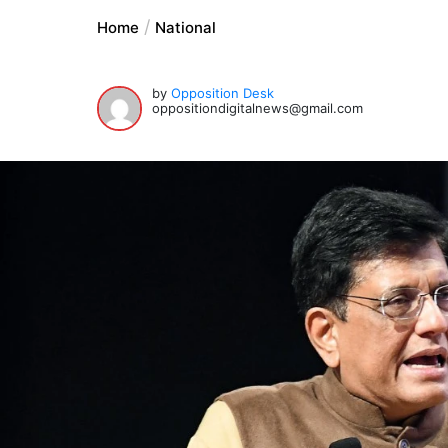
Home
National
by
Opposition Desk
oppositiondigitalnews@gmail.com