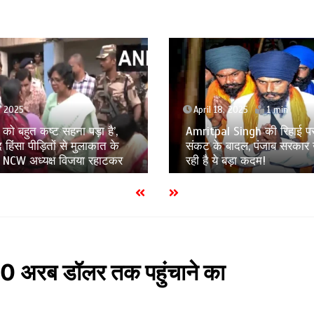
8, 2025
April 18, 2025
1 min
 को बहुत कष्ट सहना पड़ा है’,
Amritpal Singh की रिहाई प
ाद हिंसा पीड़ितों से मुलाकात के
संकट के बादल, पंजाब सरकार 
ं NCW अध्यक्ष विजया रहाटकर
रही है ये बड़ा कदम!
त 450 अरब डॉलर तक पहुंचाने का