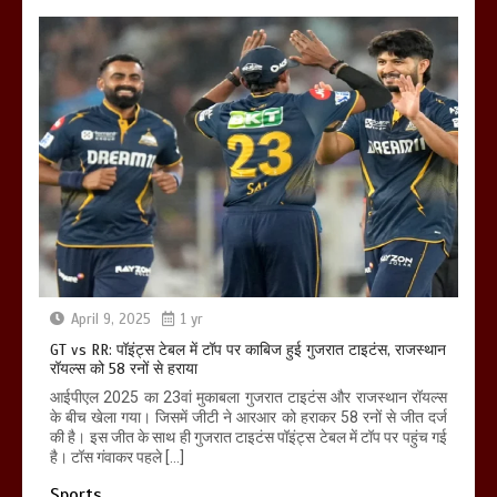
April 9, 2025
1 yr
GT vs RR: पॉइंट्स टेबल में टॉप पर काबिज हुई गुजरात टाइटंस, राजस्थान
रॉयल्स को 58 रनों से हराया
आईपीएल 2025 का 23वां मुकाबला गुजरात टाइटंस और राजस्थान रॉयल्स
के बीच खेला गया। जिसमें जीटी ने आरआर को हराकर 58 रनों से जीत दर्ज
की है। इस जीत के साथ ही गुजरात टाइटंस पॉइंट्स टेबल में टॉप पर पहुंच गई
है। टॉस गंवाकर पहले […]
Sports