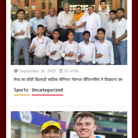
होलिका रखने पर लात मार कर होलिका को किया
तहस नहस,मोहल्ले वालों के साथ की गई गाली
गलोच ,कहा अगर रखी गई होली तो होगा खून
खराबा,
March 11, 2025
September 26, 2025
10 mths
मेरठ का हाॅकी खिलाड़ी साकिब सीनियर नेशनल चैंपियनशिप में दिखाएगा दम
Sports
Uncategorized