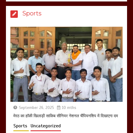
मेरठ सुराजकुंड शमशान घाट में चिता से अस्थि
Sports
उठाकर खाते कुत्ते का वीडियो इंटरनेट पर जमकर
हो रहा वायरल
March 6, 2025
होलिका रखने पर लात मार कर होलिका को किया
तहस नहस,मोहल्ले वालों के साथ की गई गाली
गलोच ,कहा अगर रखी गई होली तो होगा खून
खराबा,
March 11, 2025
September 26, 2025
10 mths
मेरठ का हाॅकी खिलाड़ी साकिब सीनियर नेशनल चैंपियनशिप में दिखाएगा दम
Sports
Uncategorized