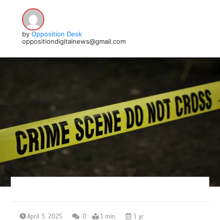
by
Opposition Desk
oppositiondigitalnews@gmail.com
April 3, 2025
0
1 min
1 yr