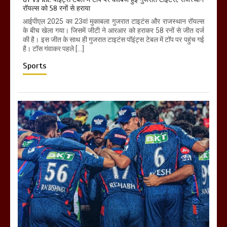
रॉयल्स को 58 रनों से हराया
आईपीएल 2025 का 23वां मुकाबला गुजरात टाइटंस और राजस्थान रॉयल्स
के बीच खेला गया। जिसमें जीटी ने आरआर को हराकर 58 रनों से जीत दर्ज
की है। इस जीत के साथ ही गुजरात टाइटंस पॉइंट्स टेबल में टॉप पर पहुंच गई
है। टॉस गंवाकर पहले […]
Sports