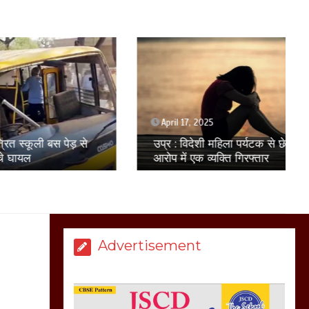
सरकार को दी आमरण
अनशन की चेतावनी
March 8, 2025
मेरठ सुराजकुंड शमशान
April 17, 2025
घाट में चिता से अस्थि
पेड़ से
उप्र : विदेशी महिला पर्यटक से छेड़छाड़ के
उठाकर खाते कुत्ते का
आरोप में एक व्यक्ति गिरफ्तार
वीडियो इंटरनेट पर जमकर
हो रहा वायरल
March 6, 2025
Advertisement
होलिका रखने पर लात मार
कर होलिका को किया तहस
नहस,मोहल्ले वालों के साथ
की गई गाली गलोच ,कहा