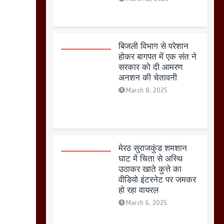
मेरठ सुराजकुंड शमशान
घाट में चिता से अस्थि
उठाकर खाते कुत्ते का
वीडियो इंटरनेट पर जमकर
हो रहा वायरल
March 6, 2025
होलिका रखने पर लात मार
कर होलिका को किया तहस
नहस,मोहल्ले वालों के साथ
की गई गाली गलोच ,कहा
अगर रखी गई होली तो होगा
खून खराबा,
March 11, 2025