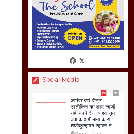
अगर रखी गई होली तो होगा
खून खराबा,
March 11, 2025
आखिर क्यों जैनुल
सालीकिन को शहर काजी
नहीं बनने देना चाहते सुने
क्या कहा मौलाना कारी
शफीकुर्रहमान रहमान ने
March 11, 2025
Social Media
बिजली विभाग से परेशान
होकर बागपत में एक संत ने
सरकार को दी आमरण
अनशन की चेतावनी
March 8, 2025