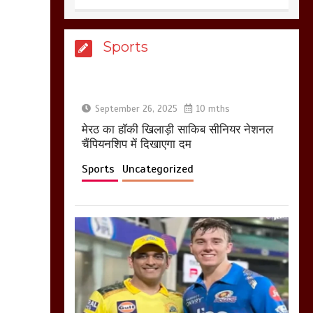
आखिर क्यों जैनुल
Sports
सालीकिन को शहर काजी
नहीं बनने देना चाहते सुने
क्या कहा मौलाना कारी
शफीकुर्रहमान रहमान ने
September 26, 2025
10 mths
March 11, 2025
मेरठ का हाॅकी खिलाड़ी साकिब सीनियर नेशनल
चैंपियनशिप में दिखाएगा दम
Sports
Uncategorized
बिजली विभाग से परेशान
होकर बागपत में एक संत ने
सरकार को दी आमरण
अनशन की चेतावनी
March 8, 2025