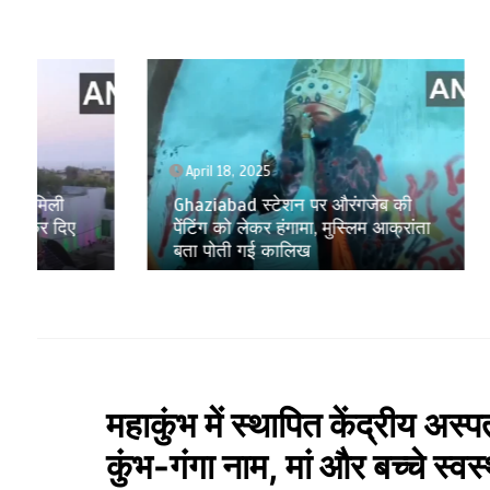
April 18, 2025
April 17
Ghaziabad स्टेशन पर औरंगजेब की
पूर्व राज
पेेंटिंग को लेकर हंगामा, मुस्लिम आक्रांता
इंडिया ए
बता पोती गई कालिख
कारोबार प
महाकुंभ में स्थापित केंद्रीय अस्पत
कुंभ-गंगा नाम, मां और बच्चे स्वस