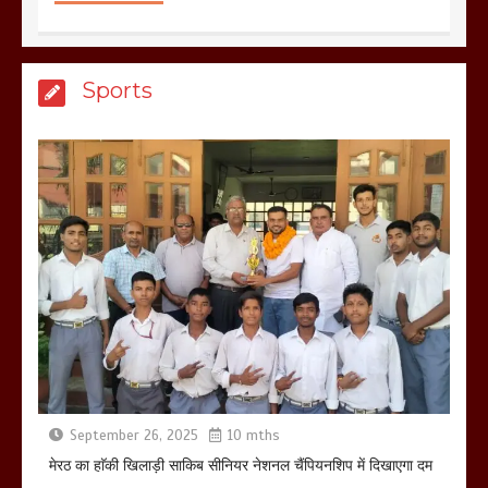
मेरठ सुराजकुंड शमशान घाट में चिता से अस्थि
Sports
उठाकर खाते कुत्ते का वीडियो इंटरनेट पर जमकर
हो रहा वायरल
March 6, 2025
होलिका रखने पर लात मार कर होलिका को किया
तहस नहस,मोहल्ले वालों के साथ की गई गाली
गलोच ,कहा अगर रखी गई होली तो होगा खून
खराबा,
March 11, 2025
September 26, 2025
10 mths
मेरठ का हाॅकी खिलाड़ी साकिब सीनियर नेशनल चैंपियनशिप में दिखाएगा दम