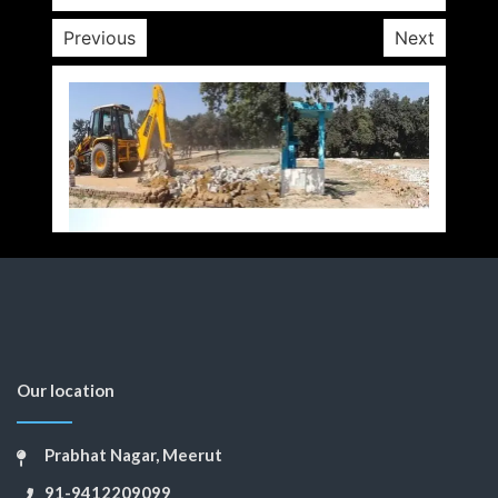
Previous
Next
Our location
Prabhat Nagar, Meerut
91-9412209099