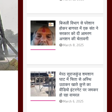
March 8, 2025
मेरठ सुराजकुंड शमशान
घाट में चिता से अस्थि
उठाकर खाते कुत्ते का
वीडियो इंटरनेट पर जमकर
हो रहा वायरल
March 6, 2025
होलिका रखने पर लात मार
कर होलिका को किया तहस
नहस,मोहल्ले वालों के साथ
की गई गाली गलोच ,कहा
अगर रखी गई होली तो होगा
खून खराबा,