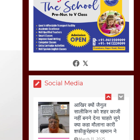
की गई गाली गलोच ,कहा
अगर रखी गई होली तो होगा
खून खराबा,
March 11, 2025
आखिर क्यों जैनुल
सालीकिन को शहर काजी
नहीं बनने देना चाहते सुने
क्या कहा मौलाना कारी
शफीकुर्रहमान रहमान ने
Social Media
March 11, 2025
बिजली विभाग से परेशान
होकर बागपत में एक संत ने
सरकार को दी आमरण
अनशन की चेतावनी