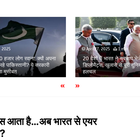
, 2025
1 min
April 17, 2025
1 min
में भारत ने चुपचाप भेजे अपने
कश्मीर पर अब सिर्फ तुम्हारा ‘E
स, खुलासे से पूरी दुनिया में
है! पाक आर्मी चीफ मुनीर के बड
भारत ने अच्छे से धो दिया
घुस आता है…अब भारत से एयर
न?