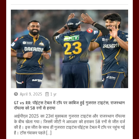
April 9, 2025
1 yr
GT vs RR: पॉइंट्स टेबल में टॉप पर काबिज हुई गुजरात टाइटंस, राजस्थान
रॉयल्स को 58 रनों से हराया
आईपीएल 2025 का 23वां मुकाबला गुजरात टाइटंस और राजस्थान रॉयल्स
के बीच खेला गया। जिसमें जीटी ने आरआर को हराकर 58 रनों से जीत दर्ज
की है। इस जीत के साथ ही गुजरात टाइटंस पॉइंट्स टेबल में टॉप पर पहुंच गई
है। टॉस गंवाकर पहले […]