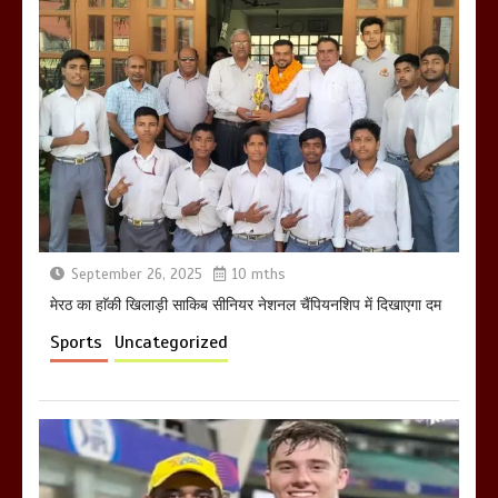
होलिका रखने पर लात मार कर होलिका को किया
तहस नहस,मोहल्ले वालों के साथ की गई गाली
गलोच ,कहा अगर रखी गई होली तो होगा खून
खराबा,
March 11, 2025
September 26, 2025
10 mths
मेरठ का हाॅकी खिलाड़ी साकिब सीनियर नेशनल चैंपियनशिप में दिखाएगा दम
Sports
Uncategorized