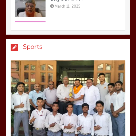
March 8, 2025
मेरठ सुराजकुंड शमशान घाट में चिता से अस्थि
Sports
उठाकर खाते कुत्ते का वीडियो इंटरनेट पर जमकर
हो रहा वायरल
March 6, 2025
होलिका रखने पर लात मार कर होलिका को किया
तहस नहस,मोहल्ले वालों के साथ की गई गाली
गलोच ,कहा अगर रखी गई होली तो होगा खून
खराबा,
March 11, 2025