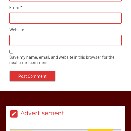
Email
*
Website
Save my name, email, and website in this browser for the
next time I comment.
मेरठ सुराजकुंड शमशान घाट में चिता से अस्थि
उठाकर खाते कुत्ते का वीडियो इंटरनेट पर जमकर
हो रहा वायरल
Advertisement
March 6, 2025