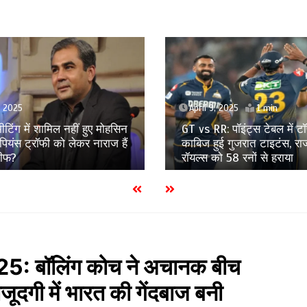
 2025
1 min
April 4, 2025
1 min
: पॉइंट्स टेबल में टॉप पर
LSG vs MI: लखनऊ सुपर जायं
ई गुजरात टाइटंस, राजस्थान
फतेह किया इकाना, मुंबई इंडिय
ो 58 रनों से हराया
रन से दी मात
बॉलिंग कोच ने अचानक बीच
ौजूदगी में भारत की गेंदबाज बनी