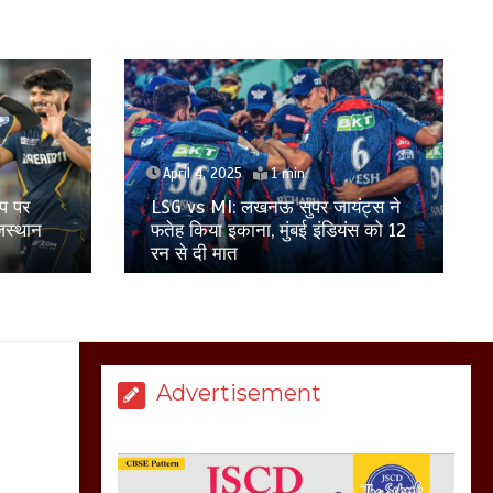
होकर बागपत में एक संत ने
सरकार को दी आमरण
अनशन की चेतावनी
March 8, 2025
April 1, 2025
मेरठ सुराजकुंड शमशान
ट्स ने
Virat Kohli ने संन्यास पर दिया बड़ा
घाट में चिता से अस्थि
ंस को 12
अपडेट, जानें टीम इंडिया के स्टार खिलाड़ी
उठाकर खाते कुत्ते का
ने क्या कहा?
वीडियो इंटरनेट पर जमकर
हो रहा वायरल
March 6, 2025
Advertisement
होलिका रखने पर लात मार
कर होलिका को किया तहस
नहस,मोहल्ले वालों के साथ