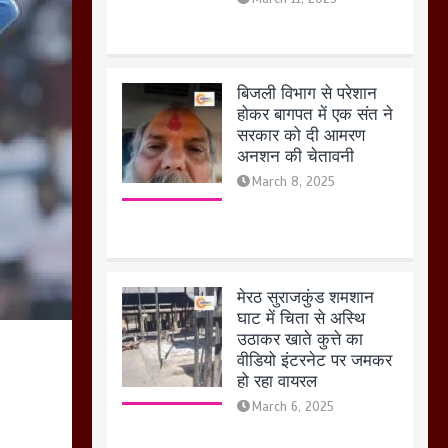
मेरठ सुराजकुंड शमशान
घाट में चिता से अस्थि
उठाकर खाते कुत्ते का
वीडियो इंटरनेट पर जमकर
हो रहा वायरल
March 6, 2025
होलिका रखने पर लात मार
कर होलिका को किया तहस
नहस,मोहल्ले वालों के साथ
की गई गाली गलोच ,कहा
अगर रखी गई होली तो होगा
खून खराबा,
March 11, 2025