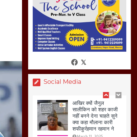
की गई गाली गलोच ,कहा
अगर रखी गई होली तो होगा
खून खराबा,
March 11, 2025
आखिर क्यों जैनुल
सालीकिन को शहर काजी
नहीं बनने देना चाहते सुने
क्या कहा मौलाना कारी
शफीकुर्रहमान रहमान ने
March 11, 2025
Social Media
बिजली विभाग से परेशान
होकर बागपत में एक संत ने
सरकार को दी आमरण
अनशन की चेतावनी
March 8, 2025