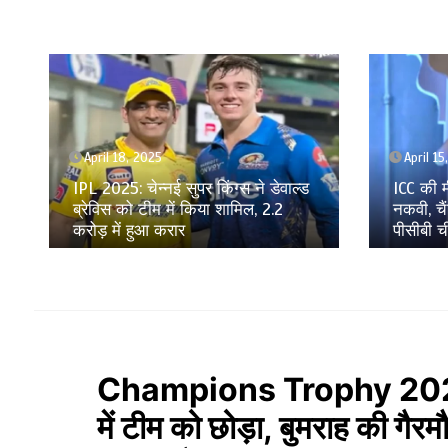
April 15, 2025
April 9,
ICC की मीटिंग में शामिल नहीं हुए मोहसिन
GT vs RR
नकवी, चैंपियंस ट्रॉफी को लेकर नाराज हैं
काबिज हु
पीसीबी चीफ?
रॉयल्स क
Champions Trophy 2025: 
में टीम को छोड़ा, बुमराह की गैरम