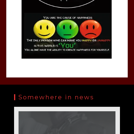
Somewhere in news
बार एसोसिएशन सरधना के वर्ष 2025-26के चुनाव का बिगुल
बजा