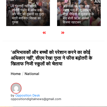
ये गुंडागर्दी नहीं चलेगी,
‘महिलाओं को बहुत कष्ट
राजौरी गार्डन में अवैध ढाबे
सहना पड़ा है’, मुर्शिदाबाद
और मीट की दुकानों पर फूटा
हिंसा पीड़ितों से मुलाकात के
मंत्री मनजिंदर सिरसा का
बाद बोलीं NCW अध्यक्ष
गुस्सा
विजया रहाटकर
‘अभिभावकों और बच्चों को परेशान करने का कोई
अधिकार नहीं’, सीएम रेखा गुप्ता ने फीस बढ़ोतरी के
खिलाफ निजी स्कूलों को चेताया
Home
National
by
Opposition Desk
oppositiondigitalnews@gmail.com