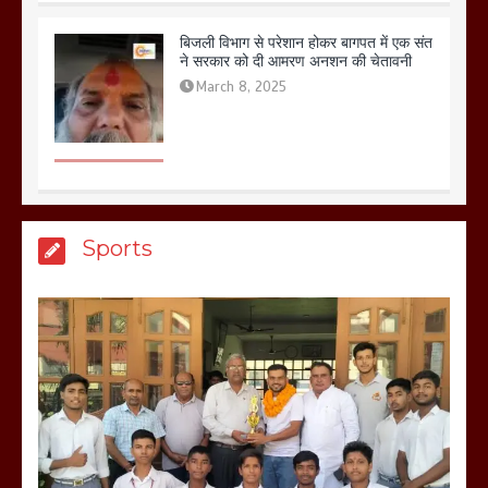
बिजली विभाग से परेशान होकर बागपत में एक संत
ने सरकार को दी आमरण अनशन की चेतावनी
March 8, 2025
मेरठ सुराजकुंड शमशान घाट में चिता से अस्थि
Sports
उठाकर खाते कुत्ते का वीडियो इंटरनेट पर जमकर
हो रहा वायरल
March 6, 2025
होलिका रखने पर लात मार कर होलिका को किया
तहस नहस,मोहल्ले वालों के साथ की गई गाली
गलोच ,कहा अगर रखी गई होली तो होगा खून
खराबा,