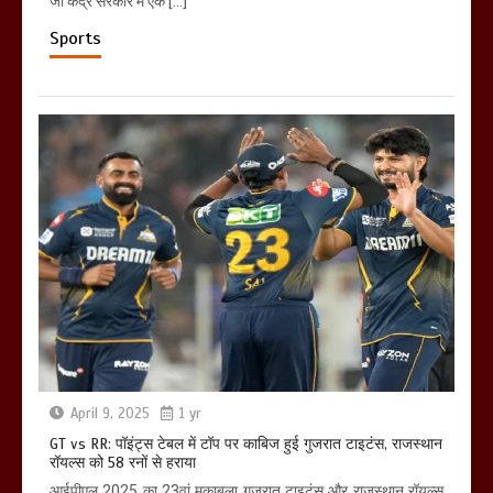
जो केंद्र सरकार में एक […]
Sports
April 9, 2025
1 yr
GT vs RR: पॉइंट्स टेबल में टॉप पर काबिज हुई गुजरात टाइटंस, राजस्थान
रॉयल्स को 58 रनों से हराया
आईपीएल 2025 का 23वां मुकाबला गुजरात टाइटंस और राजस्थान रॉयल्स