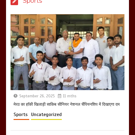
Sports
उठाकर खाते कुत्ते का वीडियो इंटरनेट पर जमकर
हो रहा वायरल
March 6, 2025
होलिका रखने पर लात मार कर होलिका को किया
तहस नहस,मोहल्ले वालों के साथ की गई गाली
गलोच ,कहा अगर रखी गई होली तो होगा खून
खराबा,
March 11, 2025
September 26, 2025
11 mths
मेरठ का हाॅकी खिलाड़ी साकिब सीनियर नेशनल चैंपियनशिप में दिखाएगा दम
Sports
Uncategorized