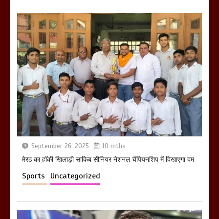
होलिका रखने पर लात मार कर होलिका को किया
तहस नहस,मोहल्ले वालों के साथ की गई गाली
गलोच ,कहा अगर रखी गई होली तो होगा खून
खराबा,
March 11, 2025
September 26, 2025
10 mths
मेरठ का हाॅकी खिलाड़ी साकिब सीनियर नेशनल चैंपियनशिप में दिखाएगा दम
Sports
Uncategorized