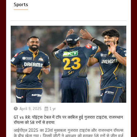
Sports
April 9, 2025
1 yr
GT vs RR: पॉइंट्स टेबल में टॉप पर काबिज हुई गुजरात टाइटंस, राजस्थान
रॉयल्स को 58 रनों से हराया
आईपीएल 2025 का 23वां मुकाबला गुजरात टाइटंस और राजस्थान रॉयल्स
के बीच खेला गया। जिसमें जीटी ने आरआर को हराकर 58 रनों से जीत दर्ज