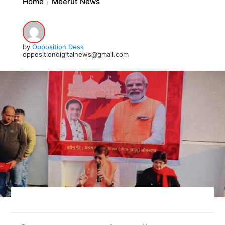
Home
Meerut News
by
Opposition Desk
oppositiondigitalnews@gmail.com