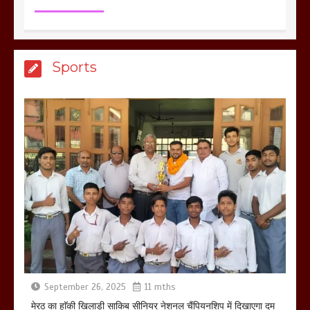
मेरठ सुराजकुंड शमशान घाट में चिता से अस्थि
Sports
उठाकर खाते कुत्ते का वीडियो इंटरनेट पर जमकर
हो रहा वायरल
March 6, 2025
होलिका रखने पर लात मार कर होलिका को किया
तहस नहस,मोहल्ले वालों के साथ की गई गाली
गलोच ,कहा अगर रखी गई होली तो होगा खून
खराबा,
March 11, 2025
September 26, 2025
11 mths
मेरठ का हाॅकी खिलाड़ी साकिब सीनियर नेशनल चैंपियनशिप में दिखाएगा दम