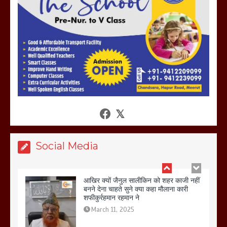
होलिका रखने पर लात मार कर होलिका को किया
तहस नहस,मोहल्ले वालों के साथ की गई गाली
गलोच ,कहा अगर रखी गई होली तो होगा खून
खराबा,
March 11, 2025
आखिर क्यों जैनुल सालीकिन को शहर काजी नहीं
बनने देना चाहते सुने क्या कहा मौलाना कारी
शफीकुर्रहमान रहमान ने
March 11, 2025
Social Media
बिजली विभाग से परेशान होकर बागपत में एक संत
ने सरकार को दी आमरण अनशन की चेतावनी
March 8, 2025