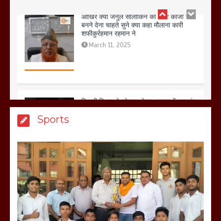
बिजली विभाग से परेशान होकर बागपत में एक संत
ने सरकार को दी आमरण अनशन की चेतावनी
March 8, 2025
मेरठ सुराजकुंड शमशान घाट में चिता से अस्थि
Sports
उठाकर खाते कुत्ते का वीडियो इंटरनेट पर जमकर
हो रहा वायरल
March 6, 2025
होलिका रखने पर लात मार कर होलिका को किया
तहस नहस,मोहल्ले वालों के साथ की गई गाली
गलोच ,कहा अगर रखी गई होली तो होगा खून