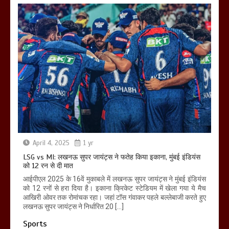
April 4, 2025
1 yr
LSG vs MI: लखनऊ सुपर जायंट्स ने फतेह किया इकाना, मुंबई इंडियंस
को 12 रन से दी मात
आईपीएल 2025 के 16वें मुकाबले में लखनऊ सुपर जायंट्स ने मुंबई इंडियंस
को 12 रनों से हरा दिया है। इकाना क्रिकेट स्टेडियम में खेला गया ये मैच
आखिरी ओवर तक रोमांचक रहा। जहां टॉस गंवाकर पहले बल्लेबाजी करते हुए
लखनऊ सुपर जायंट्स ने निर्धारित 20 […]
Sports