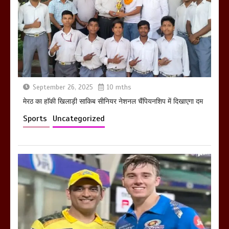
होलिका रखने पर लात मार कर होलिका को किया
तहस नहस,मोहल्ले वालों के साथ की गई गाली
गलोच ,कहा अगर रखी गई होली तो होगा खून
खराबा,
March 11, 2025
September 26, 2025
10 mths
मेरठ का हाॅकी खिलाड़ी साकिब सीनियर नेशनल चैंपियनशिप में दिखाएगा दम
Sports
Uncategorized