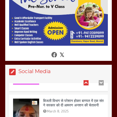
तहस नहस,मोहल्ले वालों के साथ की गई गाली
गलोच ,कहा अगर रखी गई होली तो होगा खून
खराबा,
March 11, 2025
आखिर क्यों जैनुल सालीकिन को शहर काजी नहीं
बनने देना चाहते सुने क्या कहा मौलाना कारी
शफीकुर्रहमान रहमान ने
March 11, 2025
Social Media
बिजली विभाग से परेशान होकर बागपत में एक संत
ने सरकार को दी आमरण अनशन की चेतावनी
March 8, 2025