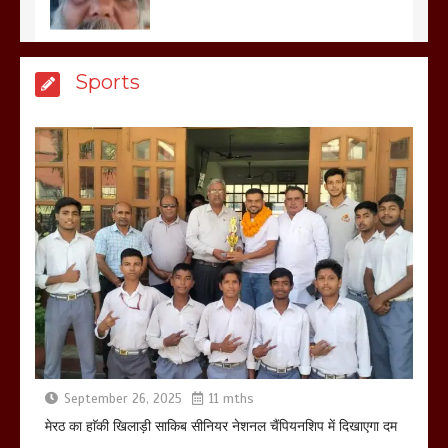
मेरठ सुराजकुंड शमशान घाट में चिता से अस्थि
Sports
उठाकर खाते कुत्ते का वीडियो इंटरनेट पर जमकर
हो रहा वायरल
March 6, 2025
होलिका रखने पर लात मार कर होलिका को किया
तहस नहस,मोहल्ले वालों के साथ की गई गाली
गलोच ,कहा अगर रखी गई होली तो होगा खून
खराबा,
March 11, 2025
September 26, 2025
11 mths
मेरठ का हाॅकी खिलाड़ी साकिब सीनियर नेशनल चैंपियनशिप में दिखाएगा दम