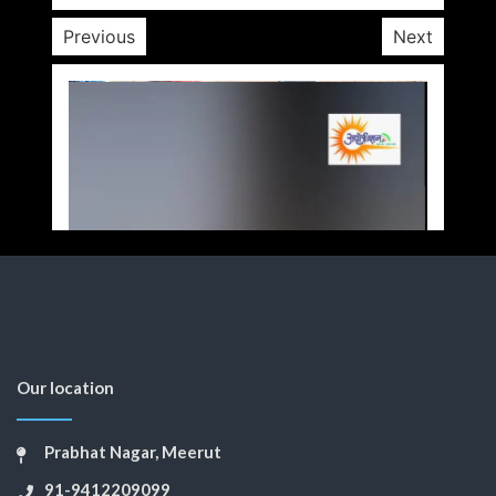
Previous
Next
Our location
Prabhat Nagar, Meerut
91-9412209099