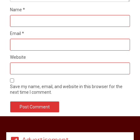
Name
*
Email
*
Website
Save my name, email, and website in this browser for the
next time I comment.
मेरठ सुराजकुंड शमशान घाट में चिता से अस्थि
उठाकर खाते कुत्ते का वीडियो इंटरनेट पर जमकर
हो रहा वायरल