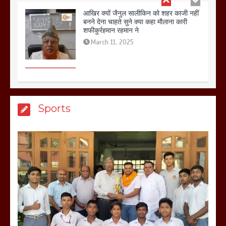
बिजली विभाग से परेशान होकर बागपत में एक संत
ने सरकार को दी आमरण अनशन की चेतावनी
March 8, 2025
मेरठ सुराजकुंड शमशान घाट में चिता से अस्थि
Sports
उठाकर खाते कुत्ते का वीडियो इंटरनेट पर जमकर
हो रहा वायरल
March 6, 2025
होलिका रखने पर लात मार कर होलिका को किया
तहस नहस,मोहल्ले वालों के साथ की गई गाली
गलोच ,कहा अगर रखी गई होली तो होगा खून
खराबा,
March 11, 2025