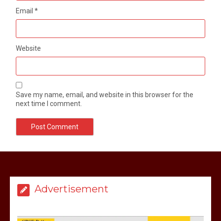
Email
*
Website
Save my name, email, and website in this browser for the
next time I comment.
मेरठ सुराजकुंड शमशान घाट में चिता से अस्थि
उठाकर खाते कुत्ते का वीडियो इंटरनेट पर जमकर
हो रहा वायरल
Advertisement
March 6, 2025