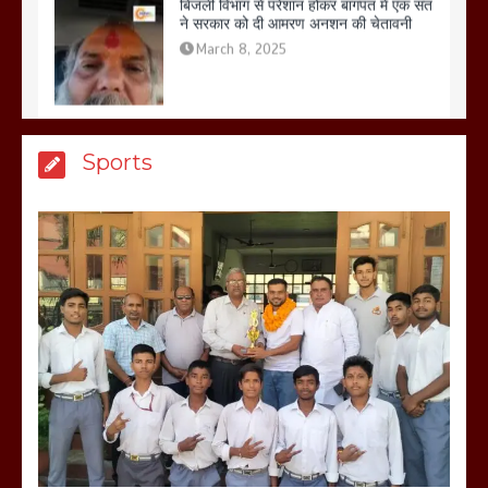
March 8, 2025
मेरठ सुराजकुंड शमशान घाट में चिता से अस्थि
Sports
उठाकर खाते कुत्ते का वीडियो इंटरनेट पर जमकर
हो रहा वायरल
March 6, 2025
होलिका रखने पर लात मार कर होलिका को किया
तहस नहस,मोहल्ले वालों के साथ की गई गाली
गलोच ,कहा अगर रखी गई होली तो होगा खून
खराबा,
March 11, 2025