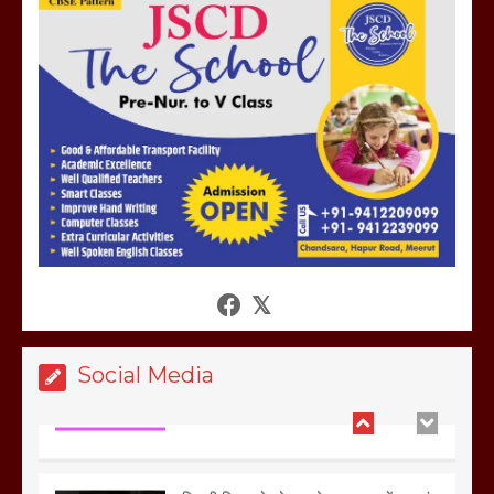
होलिका रखने पर लात मार कर होलिका को किया
तहस नहस,मोहल्ले वालों के साथ की गई गाली
गलोच ,कहा अगर रखी गई होली तो होगा खून
खराबा,
March 11, 2025
आखिर क्यों जैनुल सालीकिन को शहर काजी नहीं
बनने देना चाहते सुने क्या कहा मौलाना कारी
शफीकुर्रहमान रहमान ने
March 11, 2025
Social Media
बिजली विभाग से परेशान होकर बागपत में एक संत
ने सरकार को दी आमरण अनशन की चेतावनी