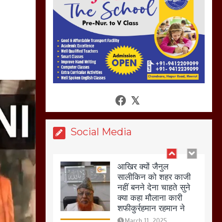
अगर रखी गई होली तो होगा
खून खराबा,
March 11, 2025
आखिर क्यों जैनुल
सालीकिन को शहर काजी
नहीं बनने देना चाहते सुने
क्या कहा मौलाना कारी
शफीकुर्रहमान रहमान ने
March 11, 2025
Social Media
बिजली विभाग से परेशान
होकर बागपत में एक संत ने
सरकार को दी आमरण
अनशन की चेतावनी
March 8, 2025