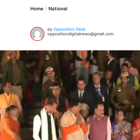
Home
National
by
Opposition Desk
oppositiondigitalnews@gmail.com