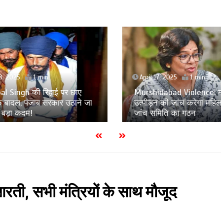
8, 2025
1 min
April 17, 2025
1 min
l Singh की रिहाई पर छाए
Murshidabad Violence: मह
बादल, पंजाब सरकार उठाने जा
उत्पीड़न की जांच करेगा महिल
 बड़ा कदम!
जांच समिति का गठन
रती, सभी मंत्रियों के साथ मौजूद