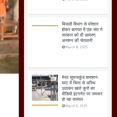
मेरठ सुराजकुंड शमशान
घाट में चिता से अस्थि
उठाकर खाते कुत्ते का
वीडियो इंटरनेट पर जमकर
हो रहा वायरल
March 6, 2025
होलिका रखने पर लात मार
कर होलिका को किया तहस
नहस,मोहल्ले वालों के साथ
की गई गाली गलोच ,कहा
अगर रखी गई होली तो होगा
खून खराबा,
March 11, 2025