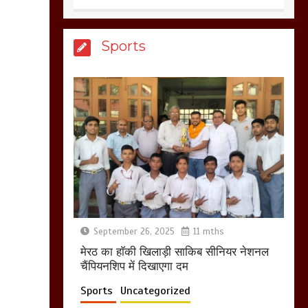
आखिर क्यों जैनुल
Sports
सालीकिन को शहर काजी
नहीं बनने देना चाहते सुने
क्या कहा मौलाना कारी
शफीकुर्रहमान रहमान ने
March 11, 2025
बिजली विभाग से परेशान
होकर बागपत में एक संत ने
सरकार को दी आमरण
अनशन की चेतावनी
September 26, 2025
11 mths
March 8, 2025
मेरठ का हाॅकी खिलाड़ी साकिब सीनियर नेशनल
चैंपियनशिप में दिखाएगा दम
Sports
Uncategorized