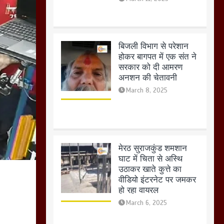
मेरठ सुराजकुंड शमशान
घाट में चिता से अस्थि
उठाकर खाते कुत्ते का
वीडियो इंटरनेट पर जमकर
हो रहा वायरल
March 6, 2025
होलिका रखने पर लात मार
कर होलिका को किया तहस
नहस,मोहल्ले वालों के साथ
की गई गाली गलोच ,कहा
अगर रखी गई होली तो होगा
खून खराबा,
March 11, 2025