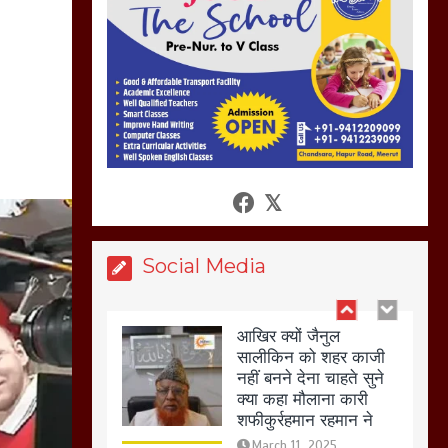
अगर रखी गई होली तो होगा
खून खराबा,
March 11, 2025
आखिर क्यों जैनुल
सालीकिन को शहर काजी
नहीं बनने देना चाहते सुने
क्या कहा मौलाना कारी
शफीकुर्रहमान रहमान ने
March 11, 2025
Social Media
बिजली विभाग से परेशान
होकर बागपत में एक संत ने
सरकार को दी आमरण
अनशन की चेतावनी
March 8, 2025