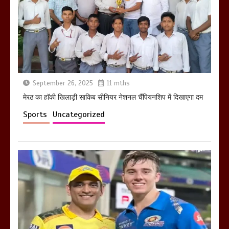
होलिका रखने पर लात मार कर होलिका को किया
तहस नहस,मोहल्ले वालों के साथ की गई गाली
गलोच ,कहा अगर रखी गई होली तो होगा खून
खराबा,
March 11, 2025
September 26, 2025
11 mths
मेरठ का हाॅकी खिलाड़ी साकिब सीनियर नेशनल चैंपियनशिप में दिखाएगा दम
Sports
Uncategorized