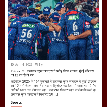
April 4, 2025
1 yr
LSG vs MI: लखनऊ सुपर जायंट्स ने फतेह किया इकाना, मुंबई इंडियंस
को 12 रन से दी मात
आईपीएल 2025 के 16वें मुकाबले में लखनऊ सुपर जायंट्स ने मुंबई इंडियंस
को 12 रनों से हरा दिया है। इकाना क्रिकेट स्टेडियम में खेला गया ये मैच
आखिरी ओवर तक रोमांचक रहा। जहां टॉस गंवाकर पहले बल्लेबाजी करते हुए
लखनऊ सुपर जायंट्स ने निर्धारित 20 […]
Sports