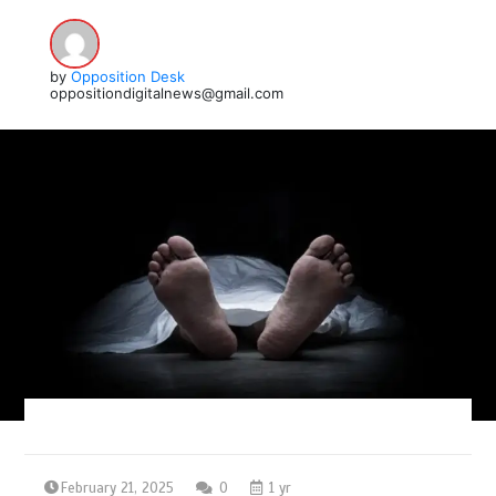
by
Opposition Desk
oppositiondigitalnews@gmail.com
February 21, 2025
0
1 yr