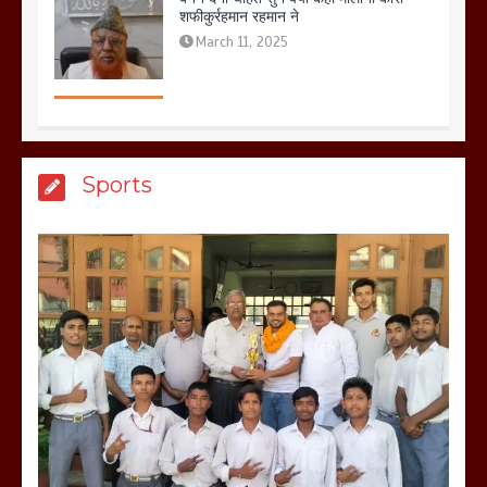
March 8, 2025
मेरठ सुराजकुंड शमशान घाट में चिता से अस्थि
Sports
उठाकर खाते कुत्ते का वीडियो इंटरनेट पर जमकर
हो रहा वायरल
March 6, 2025
होलिका रखने पर लात मार कर होलिका को किया
तहस नहस,मोहल्ले वालों के साथ की गई गाली
गलोच ,कहा अगर रखी गई होली तो होगा खून
खराबा,
March 11, 2025