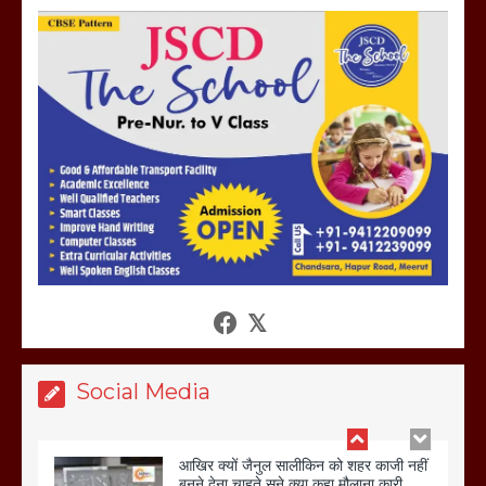
होलिका रखने पर लात मार कर होलिका को किया
तहस नहस,मोहल्ले वालों के साथ की गई गाली
गलोच ,कहा अगर रखी गई होली तो होगा खून
खराबा,
March 11, 2025
आखिर क्यों जैनुल सालीकिन को शहर काजी नहीं
बनने देना चाहते सुने क्या कहा मौलाना कारी
शफीकुर्रहमान रहमान ने
March 11, 2025
Social Media
बिजली विभाग से परेशान होकर बागपत में एक संत
ने सरकार को दी आमरण अनशन की चेतावनी