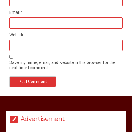
Email
*
Website
Save my name, email, and website in this browser for the
next time I comment.
मेरठ सुराजकुंड शमशान घाट में चिता से अस्थि
उठाकर खाते कुत्ते का वीडियो इंटरनेट पर जमकर
हो रहा वायरल
Advertisement
March 6, 2025