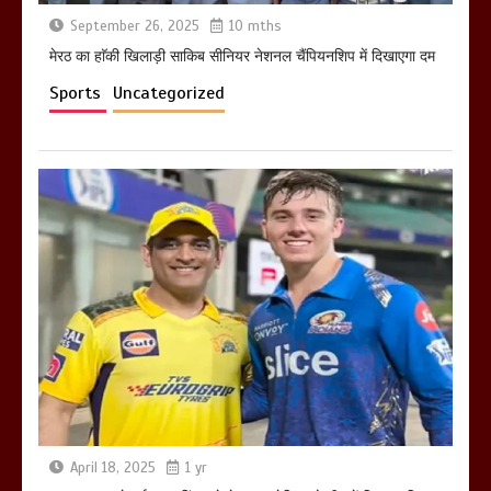
September 26, 2025
10 mths
होलिका रखने पर लात मार कर होलिका को किया
तहस नहस,मोहल्ले वालों के साथ की गई गाली
मेरठ का हाॅकी खिलाड़ी साकिब सीनियर नेशनल चैंपियनशिप में दिखाएगा दम
गलोच ,कहा अगर रखी गई होली तो होगा खून
Sports
Uncategorized
खराबा,
March 11, 2025
April 18, 2025
1 yr