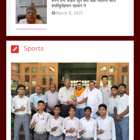
शफीकुर्रहमान रहमान ने
March 11, 2025
बिजली विभाग से परेशान होकर बागपत में एक संत
Sports
ने सरकार को दी आमरण अनशन की चेतावनी
March 8, 2025
मेरठ सुराजकुंड शमशान घाट में चिता से अस्थि
उठाकर खाते कुत्ते का वीडियो इंटरनेट पर जमकर
हो रहा वायरल
March 6, 2025