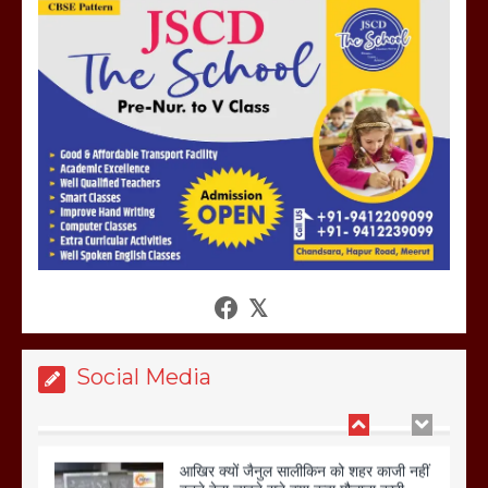
मेरठ सुराजकुंड शमशान घाट में चिता से अस्थि
उठाकर खाते कुत्ते का वीडियो इंटरनेट पर जमकर
हो रहा वायरल
March 6, 2025
होलिका रखने पर लात मार कर होलिका को किया
तहस नहस,मोहल्ले वालों के साथ की गई गाली
गलोच ,कहा अगर रखी गई होली तो होगा खून
खराबा,
March 11, 2025
Social Media
आखिर क्यों जैनुल सालीकिन को शहर काजी नहीं
बनने देना चाहते सुने क्या कहा मौलाना कारी