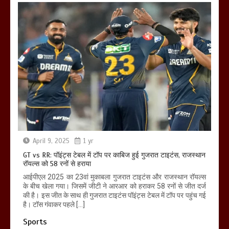
April 9, 2025
1 yr
GT vs RR: पॉइंट्स टेबल में टॉप पर काबिज हुई गुजरात टाइटंस, राजस्थान
रॉयल्स को 58 रनों से हराया
आईपीएल 2025 का 23वां मुकाबला गुजरात टाइटंस और राजस्थान रॉयल्स
के बीच खेला गया। जिसमें जीटी ने आरआर को हराकर 58 रनों से जीत दर्ज
की है। इस जीत के साथ ही गुजरात टाइटंस पॉइंट्स टेबल में टॉप पर पहुंच गई
है। टॉस गंवाकर पहले […]
Sports