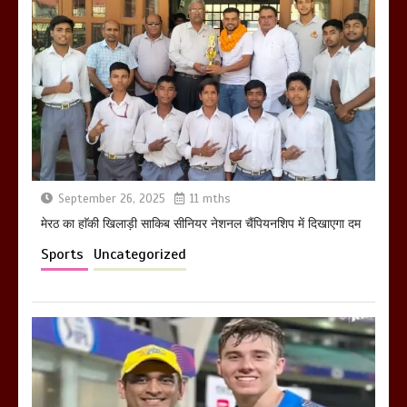
होलिका रखने पर लात मार कर होलिका को किया
तहस नहस,मोहल्ले वालों के साथ की गई गाली
गलोच ,कहा अगर रखी गई होली तो होगा खून
खराबा,
March 11, 2025
September 26, 2025
11 mths
मेरठ का हाॅकी खिलाड़ी साकिब सीनियर नेशनल चैंपियनशिप में दिखाएगा दम
Sports
Uncategorized