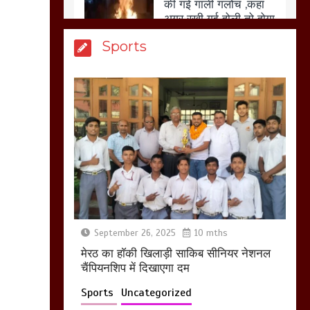
आखिर क्यों जैनुल
Sports
सालीकिन को शहर काजी
नहीं बनने देना चाहते सुने
क्या कहा मौलाना कारी
शफीकुर्रहमान रहमान ने
March 11, 2025
बिजली विभाग से परेशान
होकर बागपत में एक संत ने
सरकार को दी आमरण
अनशन की चेतावनी
September 26, 2025
10 mths
March 8, 2025
मेरठ का हाॅकी खिलाड़ी साकिब सीनियर नेशनल
चैंपियनशिप में दिखाएगा दम
Sports
Uncategorized