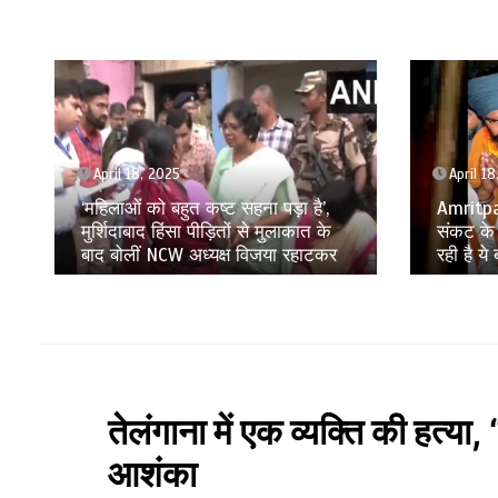
April 18, 2025
April 1
‘महिलाओं को बहुत कष्ट सहना पड़ा है’,
Amritpa
मुर्शिदाबाद हिंसा पीड़ितों से मुलाकात के
संकट के 
बाद बोलीं NCW अध्यक्ष विजया रहाटकर
रही है ये
तेलंगाना में एक व्यक्ति की हत्या
आशंका