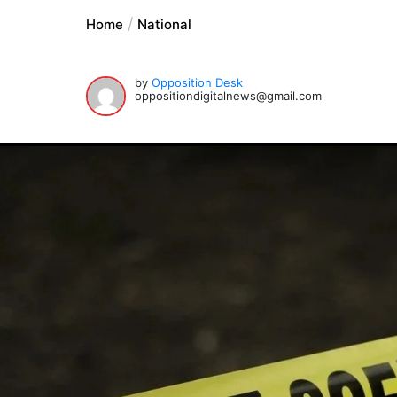
Home
National
by
Opposition Desk
oppositiondigitalnews@gmail.com