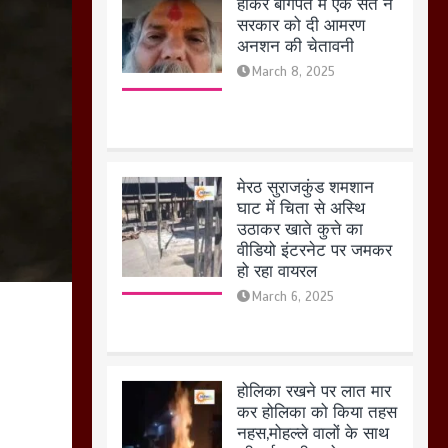
मेरठ सुराजकुंड शमशान
घाट में चिता से अस्थि
उठाकर खाते कुत्ते का
वीडियो इंटरनेट पर जमकर
हो रहा वायरल
March 6, 2025
होलिका रखने पर लात मार
कर होलिका को किया तहस
नहस,मोहल्ले वालों के साथ
की गई गाली गलोच ,कहा
अगर रखी गई होली तो होगा
खून खराबा,
March 11, 2025