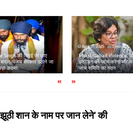
8, 2025
1 min
April 17, 2025
1 min
l Singh की रिहाई पर छाए
Murshidabad Violence: मह
बादल, पंजाब सरकार उठाने जा
उत्पीड़न की जांच करेगा महिल
 बड़ा कदम!
जांच समिति का गठन
, ‘झूठी शान के नाम पर जान लेने’ की