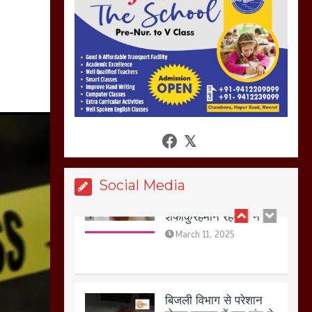
अगर रखी गई होली तो होगा
खून खराबा,
March 11, 2025
आखिर क्यों जैनुल
सालीकिन को शहर काजी
नहीं बनने देना चाहते सुने
क्या कहा मौलाना कारी
शफीकुर्रहमान रहमान ने
March 11, 2025
Social Media
बिजली विभाग से परेशान
होकर बागपत में एक संत ने
सरकार को दी आमरण
अनशन की चेतावनी
March 8, 2025