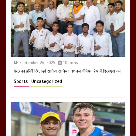
होलिका रखने पर लात मार कर होलिका को किया
तहस नहस,मोहल्ले वालों के साथ की गई गाली
गलोच ,कहा अगर रखी गई होली तो होगा खून
खराबा,
March 11, 2025
September 26, 2025
10 mths
मेरठ का हाॅकी खिलाड़ी साकिब सीनियर नेशनल चैंपियनशिप में दिखाएगा दम
Sports
Uncategorized