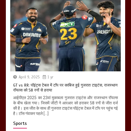
April 9, 2025
1 yr
GT vs RR: पॉइंट्स टेबल में टॉप पर काबिज हुई गुजरात टाइटंस, राजस्थान
रॉयल्स को 58 रनों से हराया
आईपीएल 2025 का 23वां मुकाबला गुजरात टाइटंस और राजस्थान रॉयल्स
के बीच खेला गया। जिसमें जीटी ने आरआर को हराकर 58 रनों से जीत दर्ज
की है। इस जीत के साथ ही गुजरात टाइटंस पॉइंट्स टेबल में टॉप पर पहुंच गई
है। टॉस गंवाकर पहले […]
Sports