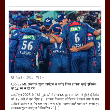
April 4, 2025
1 yr
LSG vs MI: लखनऊ सुपर जायंट्स ने फतेह किया इकाना, मुंबई इंडियंस
को 12 रन से दी मात
आईपीएल 2025 के 16वें मुकाबले में लखनऊ सुपर जायंट्स ने मुंबई इंडियंस
को 12 रनों से हरा दिया है। इकाना क्रिकेट स्टेडियम में खेला गया ये मैच
आखिरी ओवर तक रोमांचक रहा। जहां टॉस गंवाकर पहले बल्लेबाजी करते हुए
लखनऊ सुपर जायंट्स ने निर्धारित 20 […]