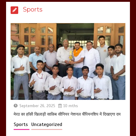
मेरठ सुराजकुंड शमशान घाट में चिता से अस्थि
Sports
उठाकर खाते कुत्ते का वीडियो इंटरनेट पर जमकर
हो रहा वायरल
March 6, 2025
होलिका रखने पर लात मार कर होलिका को किया
तहस नहस,मोहल्ले वालों के साथ की गई गाली
गलोच ,कहा अगर रखी गई होली तो होगा खून
खराबा,
March 11, 2025
September 26, 2025
10 mths
आखिर क्यों जैनुल सालीकिन को शहर काजी नहीं
बनने देना चाहते सुने क्या कहा मौलाना कारी
मेरठ का हाॅकी खिलाड़ी साकिब सीनियर नेशनल चैंपियनशिप में दिखाएगा दम
शफीकुर्रहमान रहमान ने
Sports
Uncategorized
March 11, 2025