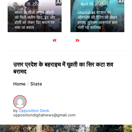
April 18, 2025
April 18, 2025
संभल के सीओ अनुज चौधरी
Ghaziabad स्टेशन पर
को मिली क्लीन चिट, ईद और
औरंगजेब की पेेंटिंग को लेकर
होली को लेकर दिए बयान पर
हंगामा, मुस्लिम आक्रांता बता
मचा था बवाल
पोती गई कालिख
उत्तर प्रदेश के बहराइच में युवती का सिर कटा शव
बरामद
Home
State
by
Opposition Desk
oppositiondigitalnews@gmail.com