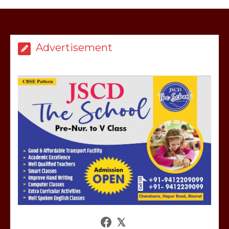
बिजली विभाग से परेशान होकर बागपत में एक संत
ने सरकार को दी आमरण अनशन की चेतावनी
Advertisement
March 8, 2025
मेरठ सुराजकुंड शमशान घाट में चिता से अस्थि
उठाकर खाते कुत्ते का वीडियो इंटरनेट पर जमकर
हो रहा वायरल
March 6, 2025
होलिका रखने पर लात मार कर होलिका को किया
तहस नहस,मोहल्ले वालों के साथ की गई गाली
गलोच ,कहा अगर रखी गई होली तो होगा खून
खराबा,