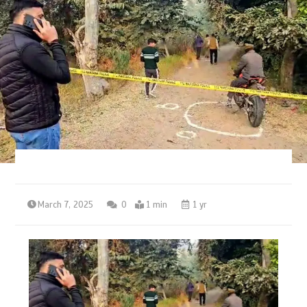
March 7, 2025
0
1 min
1 yr