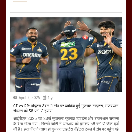
April 9, 2025
1 yr
GT vs RR: पॉइंट्स टेबल में टॉप पर काबिज हुई गुजरात टाइटंस, राजस्थान
रॉयल्स को 58 रनों से हराया
आईपीएल 2025 का 23वां मुकाबला गुजरात टाइटंस और राजस्थान रॉयल्स
के बीच खेला गया। जिसमें जीटी ने आरआर को हराकर 58 रनों से जीत दर्ज
की है। इस जीत के साथ ही गुजरात टाइटंस पॉइंट्स टेबल में टॉप पर पहुंच गई