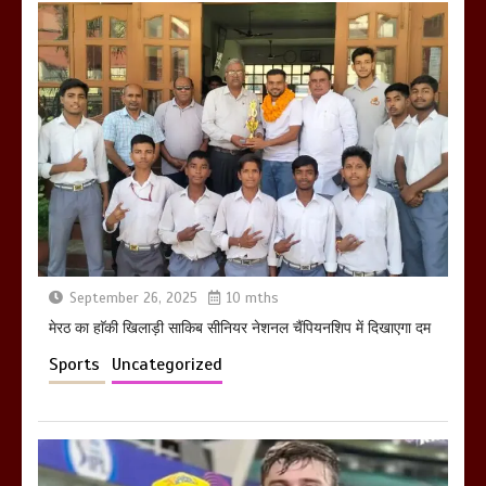
होलिका रखने पर लात मार कर होलिका को किया
तहस नहस,मोहल्ले वालों के साथ की गई गाली
गलोच ,कहा अगर रखी गई होली तो होगा खून
खराबा,
March 11, 2025
September 26, 2025
10 mths
मेरठ का हाॅकी खिलाड़ी साकिब सीनियर नेशनल चैंपियनशिप में दिखाएगा दम
Sports
Uncategorized