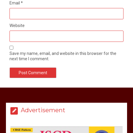
Email
*
Website
Save my name, email, and website in this browser for the
next time I comment.
मेरठ सुराजकुंड शमशान घाट में चिता से अस्थि
उठाकर खाते कुत्ते का वीडियो इंटरनेट पर जमकर
हो रहा वायरल
Advertisement
March 6, 2025