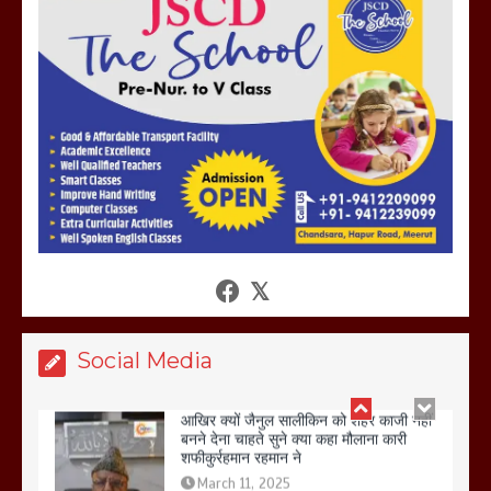
होलिका रखने पर लात मार कर होलिका को किया
तहस नहस,मोहल्ले वालों के साथ की गई गाली
गलोच ,कहा अगर रखी गई होली तो होगा खून
खराबा,
March 11, 2025
आखिर क्यों जैनुल सालीकिन को शहर काजी नहीं
बनने देना चाहते सुने क्या कहा मौलाना कारी
शफीकुर्रहमान रहमान ने
March 11, 2025
Social Media
बिजली विभाग से परेशान होकर बागपत में एक संत
ने सरकार को दी आमरण अनशन की चेतावनी
March 8, 2025