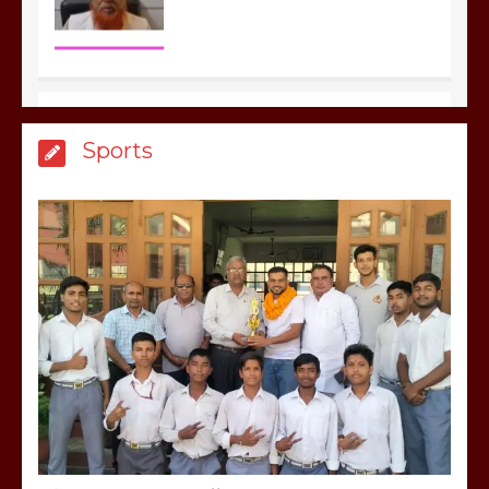
मेरठ सुराजकुंड शमशान घाट में चिता से अस्थि
Sports
उठाकर खाते कुत्ते का वीडियो इंटरनेट पर जमकर
हो रहा वायरल
March 6, 2025
होलिका रखने पर लात मार कर होलिका को किया
तहस नहस,मोहल्ले वालों के साथ की गई गाली
गलोच ,कहा अगर रखी गई होली तो होगा खून
खराबा,
March 11, 2025