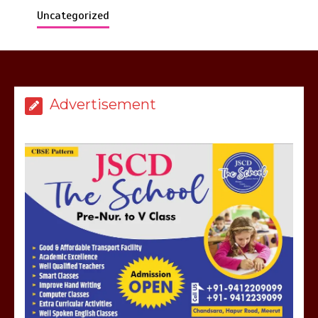
Uncategorized
मेरठ सुराजकुंड शमशान घाट में चिता से अस्थि
उठाकर खाते कुत्ते का वीडियो इंटरनेट पर जमकर
Advertisement
हो रहा वायरल
March 6, 2025
होलिका रखने पर लात मार कर होलिका को किया
तहस नहस,मोहल्ले वालों के साथ की गई गाली
गलोच ,कहा अगर रखी गई होली तो होगा खून
खराबा,
March 11, 2025