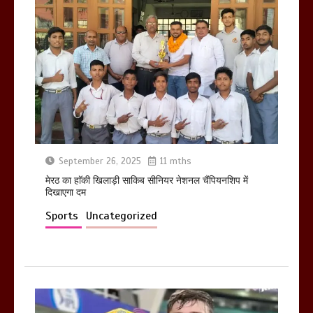
होलिका रखने पर लात मार कर होलिका को किया
तहस नहस,मोहल्ले वालों के साथ की गई गाली
गलोच ,कहा अगर रखी गई होली तो होगा खून
खराबा,
March 11, 2025
September 26, 2025
11 mths
मेरठ का हाॅकी खिलाड़ी साकिब सीनियर नेशनल चैंपियनशिप में
दिखाएगा दम
Sports
Uncategorized