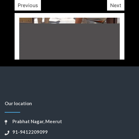
Previous
Next
Our location
Prabhat Nagar, Meerut
91-9412209099