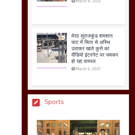
मेरठ सुराजकुंड शमशान
घाट में चिता से अस्थि
उठाकर खाते कुत्ते का
वीडियो इंटरनेट पर जमकर
हो रहा वायरल
March 6, 2025
होलिका रखने पर लात मार
कर होलिका को किया तहस
नहस,मोहल्ले वालों के साथ
की गई गाली गलोच ,कहा
अगर रखी गई होली तो होगा
खून खराबा,
Sports
March 11, 2025
आखिर क्यों जैनुल