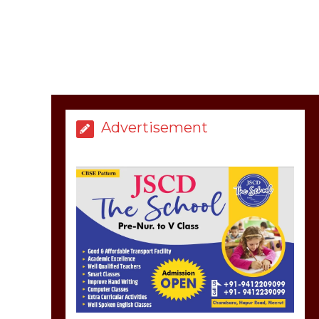
मेरठ सुराजकुंड शमशान
घाट में चिता से अस्थि
उठाकर खाते कुत्ते का
वीडियो इंटरनेट पर जमकर
Advertisement
हो रहा वायरल
March 6, 2025
होलिका रखने पर लात मार
कर होलिका को किया तहस
नहस,मोहल्ले वालों के साथ
की गई गाली गलोच ,कहा
अगर रखी गई होली तो होगा
खून खराबा,
March 11, 2025