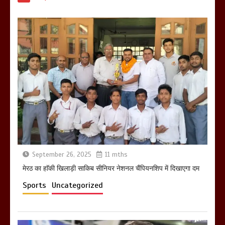
हो रहा वायरल
March 6, 2025
होलिका रखने पर लात मार कर होलिका को किया
तहस नहस,मोहल्ले वालों के साथ की गई गाली
गलोच ,कहा अगर रखी गई होली तो होगा खून
खराबा,
March 11, 2025
September 26, 2025
11 mths
मेरठ का हाॅकी खिलाड़ी साकिब सीनियर नेशनल चैंपियनशिप में दिखाएगा दम
Sports
Uncategorized