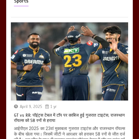
Sports
April 9, 2025
1 yr
GT vs RR: पॉइंट्स टेबल में टॉप पर काबिज हुई गुजरात टाइटंस, राजस्थान
रॉयल्स को 58 रनों से हराया
आईपीएल 2025 का 23वां मुकाबला गुजरात टाइटंस और राजस्थान रॉयल्स
के बीच खेला गया। जिसमें जीटी ने आरआर को हराकर 58 रनों से जीत दर्ज