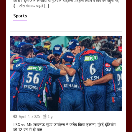
की है। इस जीत के साथ ही गुजरात टाइटंस पॉइंट्स टेबल में टॉप पर पहुंच गई
है। टॉस गंवाकर पहले […]
Sports
April 4, 2025
1 yr
LSG vs MI: लखनऊ सुपर जायंट्स ने फतेह किया इकाना, मुंबई इंडियंस
को 12 रन से दी मात