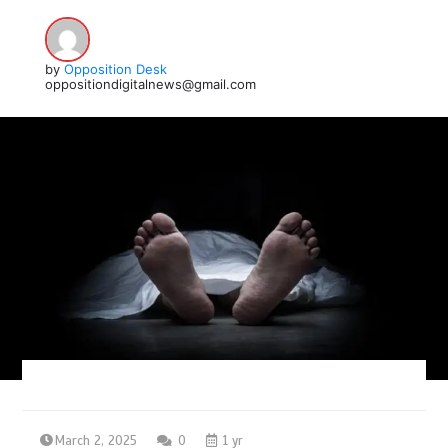
by
Opposition Desk
oppositiondigitalnews@gmail.com
March 2, 2025
0
1 yr