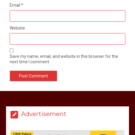
Email
*
Website
Save my name, email, and website in this browser for the
next time I comment.
मेरठ सुराजकुंड शमशान घाट में चिता से अस्थि
उठाकर खाते कुत्ते का वीडियो इंटरनेट पर जमकर
हो रहा वायरल
Advertisement
March 6, 2025