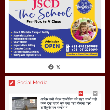
होलिका रखने पर लात मार कर होलिका को किया
तहस नहस,मोहल्ले वालों के साथ की गई गाली
गलोच ,कहा अगर रखी गई होली तो होगा खून
खराबा,
March 11, 2025
आखिर क्यों जैनुल सालीकिन को शहर काजी नहीं
बनने देना चाहते सुने क्या कहा मौलाना कारी
शफीकुर्रहमान रहमान ने
March 11, 2025
Social Media
बिजली विभाग से परेशान होकर बागपत में एक संत
ने सरकार को दी आमरण अनशन की चेतावनी
March 8, 2025