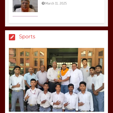
मेरठ सुराजकुंड शमशान घाट में चिता से अस्थि
Sports
उठाकर खाते कुत्ते का वीडियो इंटरनेट पर जमकर
हो रहा वायरल
March 6, 2025
होलिका रखने पर लात मार कर होलिका को किया
तहस नहस,मोहल्ले वालों के साथ की गई गाली
गलोच ,कहा अगर रखी गई होली तो होगा खून
खराबा,
March 11, 2025