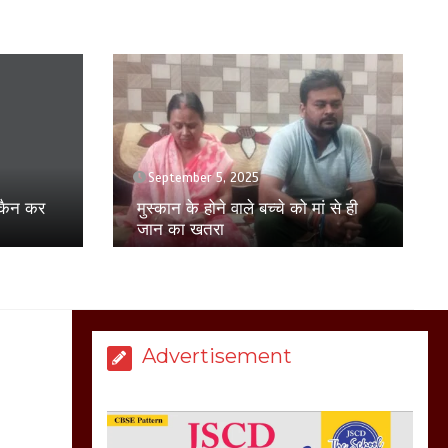
होकर बागपत में एक संत ने
सरकार को दी आमरण
अनशन की चेतावनी
March 8, 2025
April 17, 2025
युवती से छेड़छाड़ का विरोध करने पर
मेरठ सुराजकुंड शमशान
परिवार पर हमला, पीड़ित परिवार ने
ं से ही
घाट में चिता से अस्थि
एसएसपी से की शिकायत
उठाकर खाते कुत्ते का
वीडियो इंटरनेट पर जमकर
हो रहा वायरल
March 6, 2025
Advertisement
होलिका रखने पर लात मार
कर होलिका को किया तहस
नहस,मोहल्ले वालों के साथ