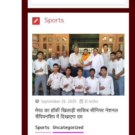
Sports
आखिर क्यों जैनुल
सालीकिन को शहर काजी
नहीं बनने देना चाहते सुने
क्या कहा मौलाना कारी
शफीकुर्रहमान रहमान ने
March 11, 2025
बिजली विभाग से परेशान
होकर बागपत में एक संत ने
सरकार को दी आमरण
September 26, 2025
11 mths
अनशन की चेतावनी
मेरठ का हाॅकी खिलाड़ी साकिब सीनियर नेशनल
March 8, 2025
चैंपियनशिप में दिखाएगा दम
Sports
Uncategorized