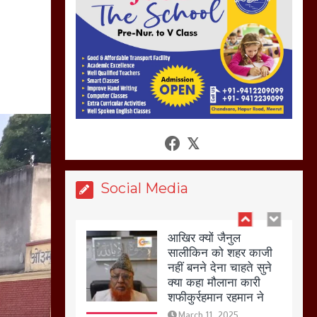
की गई गाली गलोच ,कहा
अगर रखी गई होली तो होगा
खून खराबा,
March 11, 2025
आखिर क्यों जैनुल
सालीकिन को शहर काजी
नहीं बनने देना चाहते सुने
क्या कहा मौलाना कारी
शफीकुर्रहमान रहमान ने
Social Media
March 11, 2025
बिजली विभाग से परेशान
होकर बागपत में एक संत ने
सरकार को दी आमरण
अनशन की चेतावनी
March 8, 2025