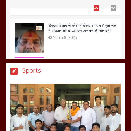
बिजली विभाग से परेशान होकर बागपत में एक संत
ने सरकार को दी आमरण अनशन की चेतावनी
March 8, 2025
मेरठ सुराजकुंड शमशान घाट में चिता से अस्थि
Sports
उठाकर खाते कुत्ते का वीडियो इंटरनेट पर जमकर
हो रहा वायरल
March 6, 2025
होलिका रखने पर लात मार कर होलिका को किया
तहस नहस,मोहल्ले वालों के साथ की गई गाली
गलोच ,कहा अगर रखी गई होली तो होगा खून
खराबा,