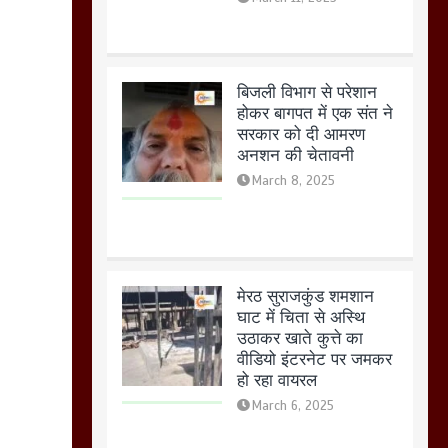
March 8, 2025
मेरठ सुराजकुंड शमशान
घाट में चिता से अस्थि
उठाकर खाते कुत्ते का
वीडियो इंटरनेट पर जमकर
हो रहा वायरल
March 6, 2025
होलिका रखने पर लात मार
कर होलिका को किया तहस
नहस,मोहल्ले वालों के साथ
की गई गाली गलोच ,कहा
अगर रखी गई होली तो होगा