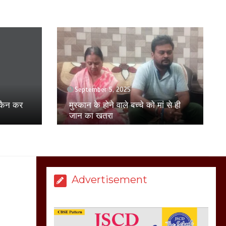
बिजली विभाग से परेशान
होकर बागपत में एक संत ने
सरकार को दी आमरण
अनशन की चेतावनी
March 8, 2025
April 17, 2025
युवती से छेड़छाड़ का विरोध करने पर
परिवार पर हमला, पीड़ित परिवार ने
ं से ही
मेरठ सुराजकुंड शमशान
एसएसपी से की शिकायत
घाट में चिता से अस्थि
उठाकर खाते कुत्ते का
वीडियो इंटरनेट पर जमकर
हो रहा वायरल
March 6, 2025
Advertisement
होलिका रखने पर लात मार
कर होलिका को किया तहस