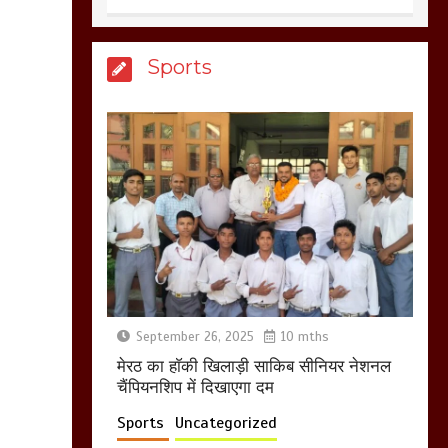
खून खराबा,
March 11, 2025
Sports
आखिर क्यों जैनुल
सालीकिन को शहर काजी
नहीं बनने देना चाहते सुने
क्या कहा मौलाना कारी
शफीकुर्रहमान रहमान ने
March 11, 2025
बिजली विभाग से परेशान
होकर बागपत में एक संत ने
September 26, 2025
10 mths
सरकार को दी आमरण
मेरठ का हाॅकी खिलाड़ी साकिब सीनियर नेशनल
अनशन की चेतावनी
चैंपियनशिप में दिखाएगा दम
March 8, 2025
Sports
Uncategorized