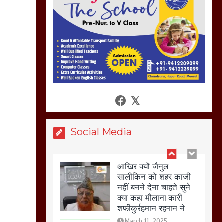
नहस,मोहल्ले वालों के साथ
की गई गाली गलोच ,कहा
अगर रखी गई होली तो होगा
खून खराबा,
March 11, 2025
आखिर क्यों जैनुल
सालीकिन को शहर काजी
नहीं बनने देना चाहते सुने
क्या कहा मौलाना कारी
शफीकुर्रहमान रहमान ने
Social Media
March 11, 2025
बिजली विभाग से परेशान
होकर बागपत में एक संत ने
सरकार को दी आमरण
अनशन की चेतावनी