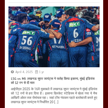
April 4, 2025
1 yr
LSG vs MI: लखनऊ सुपर जायंट्स ने फतेह किया इकाना, मुंबई इंडियंस
को 12 रन से दी मात
आईपीएल 2025 के 16वें मुकाबले में लखनऊ सुपर जायंट्स ने मुंबई इंडियंस
को 12 रनों से हरा दिया है। इकाना क्रिकेट स्टेडियम में खेला गया ये मैच
आखिरी ओवर तक रोमांचक रहा। जहां टॉस गंवाकर पहले बल्लेबाजी करते हुए
लखनऊ सुपर जायंट्स ने निर्धारित 20 […]