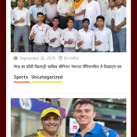
होलिका रखने पर लात मार कर होलिका को किया
तहस नहस,मोहल्ले वालों के साथ की गई गाली
गलोच ,कहा अगर रखी गई होली तो होगा खून
खराबा,
March 11, 2025
September 26, 2025
10 mths
मेरठ का हाॅकी खिलाड़ी साकिब सीनियर नेशनल चैंपियनशिप में दिखाएगा दम
Sports
Uncategorized