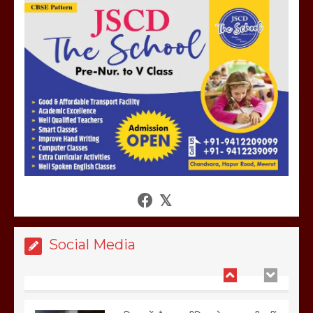
मेरठ सुराजकुंड शमशान घाट में चिता से अस्थि
उठाकर खाते कुत्ते का वीडियो इंटरनेट पर जमकर
हो रहा वायरल
March 6, 2025
होलिका रखने पर लात मार कर होलिका को किया
तहस नहस,मोहल्ले वालों के साथ की गई गाली
गलोच ,कहा अगर रखी गई होली तो होगा खून
खराबा,
March 11, 2025
Social Media
आखिर क्यों जैनुल सालीकिन को शहर काजी नहीं
बनने देना चाहते सुने क्या कहा मौलाना कारी