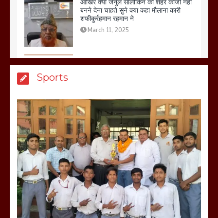
शफीकुर्रहमान रहमान ने
March 11, 2025
बिजली विभाग से परेशान होकर बागपत में एक संत
Sports
ने सरकार को दी आमरण अनशन की चेतावनी
March 8, 2025
मेरठ सुराजकुंड शमशान घाट में चिता से अस्थि
उठाकर खाते कुत्ते का वीडियो इंटरनेट पर जमकर
हो रहा वायरल
March 6, 2025