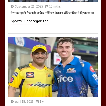
September 26, 2025
10 mths
होलिका रखने पर लात मार कर होलिका को किया
तहस नहस,मोहल्ले वालों के साथ की गई गाली
मेरठ का हाॅकी खिलाड़ी साकिब सीनियर नेशनल चैंपियनशिप में दिखाएगा दम
गलोच ,कहा अगर रखी गई होली तो होगा खून
Sports
Uncategorized
खराबा,
March 11, 2025
April 18, 2025
1 yr