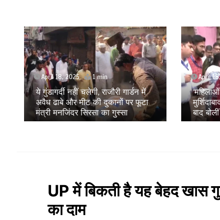
April 18, 2025
April 1
‘महिलाओं को बहुत कष्ट सहना पड़ा है’,
Amritpa
मुर्शिदाबाद हिंसा पीड़ितों से मुलाकात के
संकट के 
बाद बोलीं NCW अध्यक्ष विजया रहाटकर
रही है ये
UP में बिकती है यह बेहद खास 
का दाम