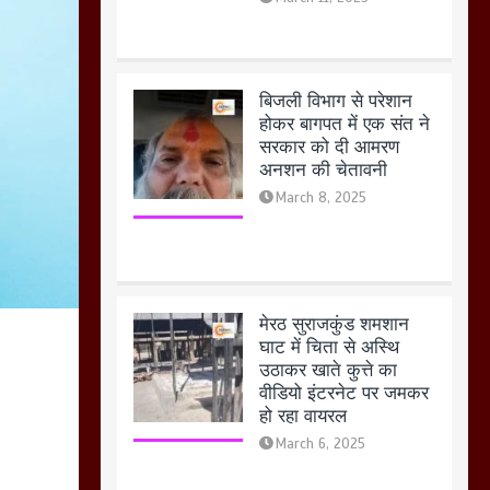
March 8, 2025
मेरठ सुराजकुंड शमशान
घाट में चिता से अस्थि
उठाकर खाते कुत्ते का
वीडियो इंटरनेट पर जमकर
हो रहा वायरल
March 6, 2025
होलिका रखने पर लात मार
कर होलिका को किया तहस
नहस,मोहल्ले वालों के साथ
की गई गाली गलोच ,कहा
अगर रखी गई होली तो होगा
खून खराबा,