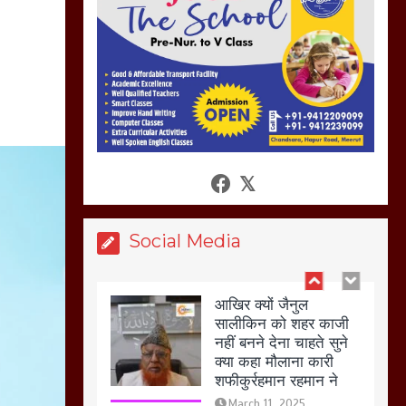
नहस,मोहल्ले वालों के साथ
की गई गाली गलोच ,कहा
अगर रखी गई होली तो होगा
खून खराबा,
March 11, 2025
आखिर क्यों जैनुल
सालीकिन को शहर काजी
नहीं बनने देना चाहते सुने
क्या कहा मौलाना कारी
शफीकुर्रहमान रहमान ने
Social Media
March 11, 2025
बिजली विभाग से परेशान
होकर बागपत में एक संत ने
सरकार को दी आमरण
अनशन की चेतावनी