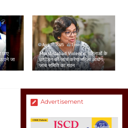
बिजली विभाग से परेशान
होकर बागपत में एक संत ने
सरकार को दी आमरण
अनशन की चेतावनी
March 8, 2025
April 17, 2025
1 min
िलाओं के
मेरठ सुराजकुंड शमशान
ा आयोग,
दिल्ली में अवैध रूप से रह रहे आठ
घाट में चिता से अस्थि
बांग्लादेशी नागरिक हिरासत में लिए गए
उठाकर खाते कुत्ते का
वीडियो इंटरनेट पर जमकर
हो रहा वायरल
March 6, 2025
Advertisement
होलिका रखने पर लात मार
कर होलिका को किया तहस