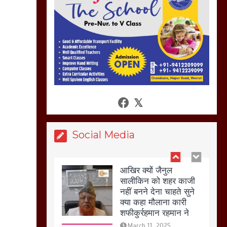
कर होलिका को किया तहस
नहस,मोहल्ले वालों के साथ
की गई गाली गलोच ,कहा
अगर रखी गई होली तो होगा
खून खराबा,
March 11, 2025
आखिर क्यों जैनुल
सालीकिन को शहर काजी
नहीं बनने देना चाहते सुने
क्या कहा मौलाना कारी
Social Media
शफीकुर्रहमान रहमान ने
March 11, 2025
बिजली विभाग से परेशान
होकर बागपत में एक संत ने
सरकार को दी आमरण