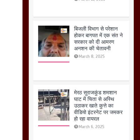
अनशन की चेतावनी
March 8, 2025
मेरठ सुराजकुंड शमशान
घाट में चिता से अस्थि
उठाकर खाते कुत्ते का
वीडियो इंटरनेट पर जमकर
हो रहा वायरल
March 6, 2025
होलिका रखने पर लात मार
कर होलिका को किया तहस
नहस,मोहल्ले वालों के साथ
की गई गाली गलोच ,कहा
अगर रखी गई होली तो होगा