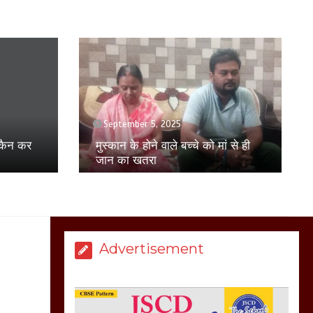
बिजली विभाग से परेशान
होकर बागपत में एक संत ने
सरकार को दी आमरण
अनशन की चेतावनी
March 8, 2025
April 17, 2025
युवती से छेड़छाड़ का विरोध करने पर
परिवार पर हमला, पीड़ित परिवार ने
ं से ही
एसएसपी से की शिकायत
मेरठ सुराजकुंड शमशान
घाट में चिता से अस्थि
उठाकर खाते कुत्ते का
वीडियो इंटरनेट पर जमकर
हो रहा वायरल
March 6, 2025
Advertisement
होलिका रखने पर लात मार