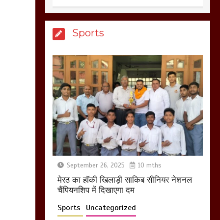
खून खराबा,
March 11, 2025
Sports
आखिर क्यों जैनुल
सालीकिन को शहर काजी
नहीं बनने देना चाहते सुने
क्या कहा मौलाना कारी
शफीकुर्रहमान रहमान ने
March 11, 2025
बिजली विभाग से परेशान
होकर बागपत में एक संत ने
September 26, 2025
10 mths
सरकार को दी आमरण
मेरठ का हाॅकी खिलाड़ी साकिब सीनियर नेशनल
अनशन की चेतावनी
चैंपियनशिप में दिखाएगा दम
March 8, 2025
Sports
Uncategorized