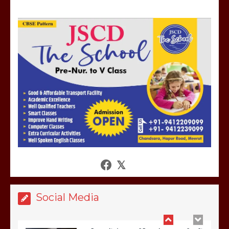
होलिका रखने पर लात मार कर होलिका को किया
तहस नहस,मोहल्ले वालों के साथ की गई गाली
गलोच ,कहा अगर रखी गई होली तो होगा खून
खराबा,
March 11, 2025
आखिर क्यों जैनुल सालीकिन को शहर काजी नहीं
बनने देना चाहते सुने क्या कहा मौलाना कारी
शफीकुर्रहमान रहमान ने
March 11, 2025
Social Media