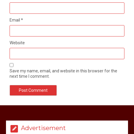
Email
*
Website
Save my name, email, and website in this browser for the
next time I comment.
मेरठ सुराजकुंड शमशान घाट में चिता से अस्थि
उठाकर खाते कुत्ते का वीडियो इंटरनेट पर जमकर
हो रहा वायरल
Advertisement
March 6, 2025