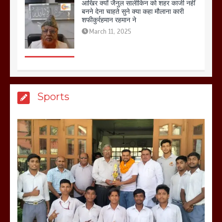
बिजली विभाग से परेशान होकर बागपत में एक संत
ने सरकार को दी आमरण अनशन की चेतावनी
March 8, 2025
मेरठ सुराजकुंड शमशान घाट में चिता से अस्थि
Sports
उठाकर खाते कुत्ते का वीडियो इंटरनेट पर जमकर
हो रहा वायरल
March 6, 2025
होलिका रखने पर लात मार कर होलिका को किया
तहस नहस,मोहल्ले वालों के साथ की गई गाली
गलोच ,कहा अगर रखी गई होली तो होगा खून
खराबा,
March 11, 2025