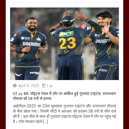
April 9, 2025
1 yr
GT vs RR: पॉइंट्स टेबल में टॉप पर काबिज हुई गुजरात टाइटंस, राजस्थान
रॉयल्स को 58 रनों से हराया
आईपीएल 2025 का 23वां मुकाबला गुजरात टाइटंस और राजस्थान रॉयल्स
के बीच खेला गया। जिसमें जीटी ने आरआर को हराकर 58 रनों से जीत दर्ज
की है। इस जीत के साथ ही गुजरात टाइटंस पॉइंट्स टेबल में टॉप पर पहुंच गई
है। टॉस गंवाकर पहले […]