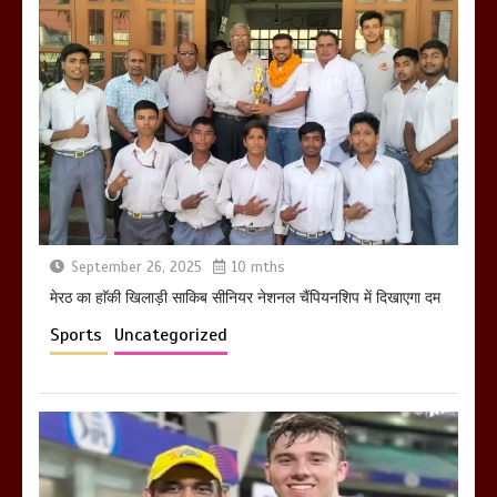
मेरठ सुराजकुंड शमशान घाट में चिता से अस्थि
उठाकर खाते कुत्ते का वीडियो इंटरनेट पर जमकर
हो रहा वायरल
March 6, 2025
September 26, 2025
10 mths
होलिका रखने पर लात मार कर होलिका को किया
तहस नहस,मोहल्ले वालों के साथ की गई गाली
मेरठ का हाॅकी खिलाड़ी साकिब सीनियर नेशनल चैंपियनशिप में दिखाएगा दम
गलोच ,कहा अगर रखी गई होली तो होगा खून
Sports
Uncategorized
खराबा,
March 11, 2025