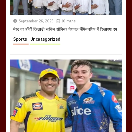
September 26, 2025
10 mths
होलिका रखने पर लात मार कर होलिका को किया
तहस नहस,मोहल्ले वालों के साथ की गई गाली
मेरठ का हाॅकी खिलाड़ी साकिब सीनियर नेशनल चैंपियनशिप में दिखाएगा दम
गलोच ,कहा अगर रखी गई होली तो होगा खून
Sports
Uncategorized
खराबा,
March 11, 2025