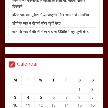
मैक्स में नी-रिप्लेसमेंट से महिला को मिली नई जिंदगी, सेम-डे
डिस्चार्ज
वरिष्ठ पत्रकार मुकेश गोयल राष्ट्रीय गौरव सम्मान से सम्मानित
सोनी के प्यार में दीवानी सीता पहुंची मेरठ
सोनी के प्यार में दीवानी सीता गोंडा से 550किमी दूर पहुंची मेरठ
Calendar
M
T
W
T
F
S
S
1
2
3
4
5
6
7
8
9
10
11
12
13
14
15
16