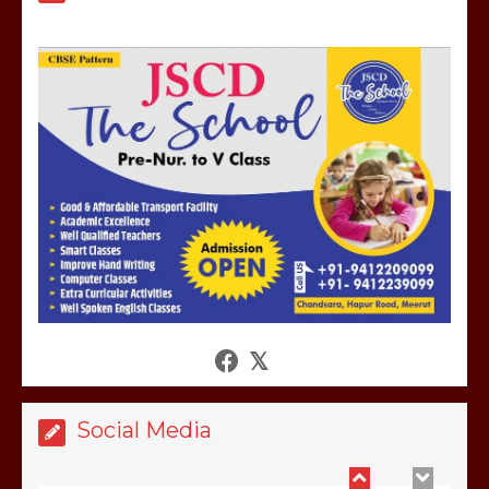
मेरठ सुराजकुंड शमशान घाट में चिता से अस्थि
उठाकर खाते कुत्ते का वीडियो इंटरनेट पर जमकर
हो रहा वायरल
March 6, 2025
होलिका रखने पर लात मार कर होलिका को किया
तहस नहस,मोहल्ले वालों के साथ की गई गाली
गलोच ,कहा अगर रखी गई होली तो होगा खून
खराबा,
March 11, 2025
Social Media