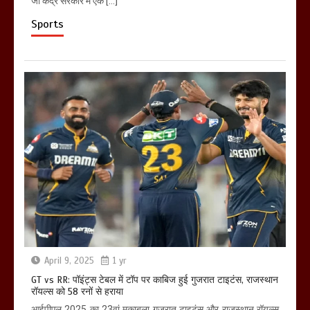
जो केंद्र सरकार में एक […]
Sports
April 9, 2025
1 yr
GT vs RR: पॉइंट्स टेबल में टॉप पर काबिज हुई गुजरात टाइटंस, राजस्थान
रॉयल्स को 58 रनों से हराया
आईपीएल 2025 का 23वां मुकाबला गुजरात टाइटंस और राजस्थान रॉयल्स