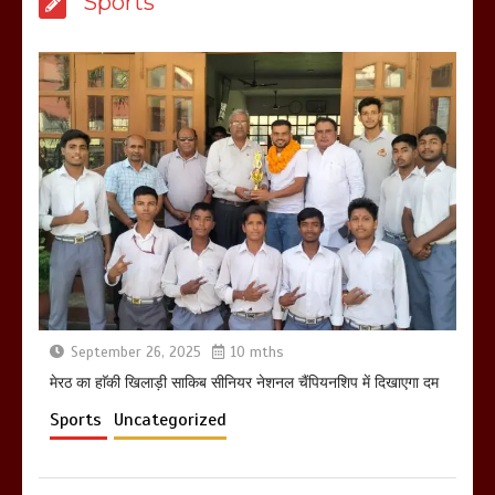
Sports
उठाकर खाते कुत्ते का वीडियो इंटरनेट पर जमकर
हो रहा वायरल
March 6, 2025
होलिका रखने पर लात मार कर होलिका को किया
तहस नहस,मोहल्ले वालों के साथ की गई गाली
गलोच ,कहा अगर रखी गई होली तो होगा खून
खराबा,
March 11, 2025
September 26, 2025
10 mths
मेरठ का हाॅकी खिलाड़ी साकिब सीनियर नेशनल चैंपियनशिप में दिखाएगा दम
Sports
Uncategorized