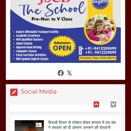
होलिका रखने पर लात मार कर होलिका को किया
तहस नहस,मोहल्ले वालों के साथ की गई गाली
गलोच ,कहा अगर रखी गई होली तो होगा खून
खराबा,
March 11, 2025
आखिर क्यों जैनुल सालीकिन को शहर काजी नहीं
बनने देना चाहते सुने क्या कहा मौलाना कारी
शफीकुर्रहमान रहमान ने
March 11, 2025
Social Media
बिजली विभाग से परेशान होकर बागपत में एक संत
ने सरकार को दी आमरण अनशन की चेतावनी
March 8, 2025