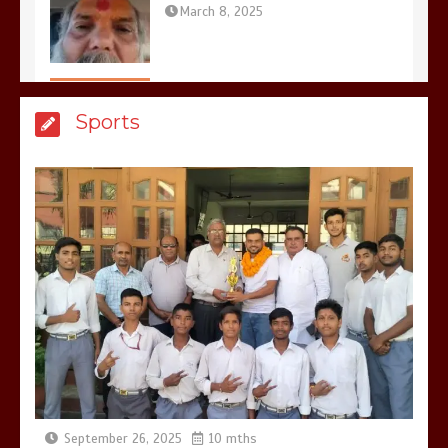
मेरठ सुराजकुंड शमशान घाट में चिता से अस्थि
Sports
उठाकर खाते कुत्ते का वीडियो इंटरनेट पर जमकर
हो रहा वायरल
March 6, 2025
होलिका रखने पर लात मार कर होलिका को किया
तहस नहस,मोहल्ले वालों के साथ की गई गाली
गलोच ,कहा अगर रखी गई होली तो होगा खून
खराबा,
March 11, 2025
September 26, 2025
10 mths