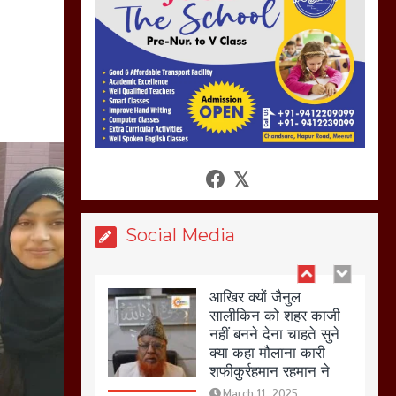
नहस,मोहल्ले वालों के साथ
की गई गाली गलोच ,कहा
अगर रखी गई होली तो होगा
खून खराबा,
March 11, 2025
आखिर क्यों जैनुल
सालीकिन को शहर काजी
नहीं बनने देना चाहते सुने
क्या कहा मौलाना कारी
शफीकुर्रहमान रहमान ने
Social Media
March 11, 2025
बिजली विभाग से परेशान
होकर बागपत में एक संत ने
सरकार को दी आमरण
अनशन की चेतावनी