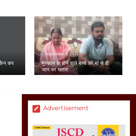
बिजली विभाग से परेशान
होकर बागपत में एक संत ने
सरकार को दी आमरण
अनशन की चेतावनी
March 8, 2025
April 17, 2025
युवती से छेड़छाड़ का विरोध करने पर
परिवार पर हमला, पीड़ित परिवार ने
ं से ही
मेरठ सुराजकुंड शमशान
एसएसपी से की शिकायत
घाट में चिता से अस्थि
उठाकर खाते कुत्ते का
वीडियो इंटरनेट पर जमकर
हो रहा वायरल
March 6, 2025
Advertisement
होलिका रखने पर लात मार
कर होलिका को किया तहस