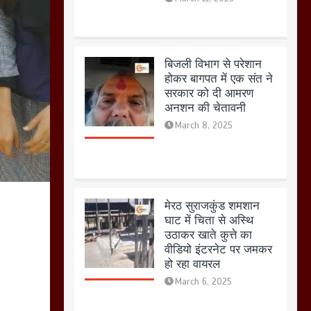
March 8, 2025
मेरठ सुराजकुंड शमशान
घाट में चिता से अस्थि
उठाकर खाते कुत्ते का
वीडियो इंटरनेट पर जमकर
हो रहा वायरल
March 6, 2025
होलिका रखने पर लात मार
कर होलिका को किया तहस
नहस,मोहल्ले वालों के साथ
की गई गाली गलोच ,कहा
अगर रखी गई होली तो होगा
खून खराबा,