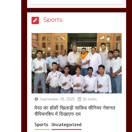
March 11, 2025
Sports
आखिर क्यों जैनुल
सालीकिन को शहर काजी
नहीं बनने देना चाहते सुने
क्या कहा मौलाना कारी
शफीकुर्रहमान रहमान ने
March 11, 2025
बिजली विभाग से परेशान
होकर बागपत में एक संत ने
सरकार को दी आमरण
September 26, 2025
10 mths
अनशन की चेतावनी
मेरठ का हाॅकी खिलाड़ी साकिब सीनियर नेशनल
March 8, 2025
चैंपियनशिप में दिखाएगा दम
Sports
Uncategorized